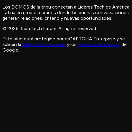
El equipo de TRIBU revisará tu perfil y te contactará para
Los DOMOS de la tribu conectan a Líderes Tech de América
conversar los próximos pasos.
Latina en grupos curados donde las buenas conversaciones
generan relaciones, criterio y nuevas oportunidades.
© 2026 Tribu Tech Latam. All rights reserved
Este sitio está protegido por reCAPTCHA Enterprise y se
aplican la
Política de Privacidad
y los
Términos de Servicio
de
Google.